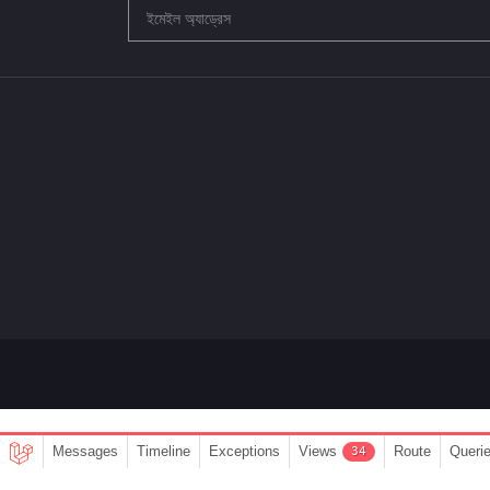
Messages
Timeline
Exceptions
Views
Route
Queri
34