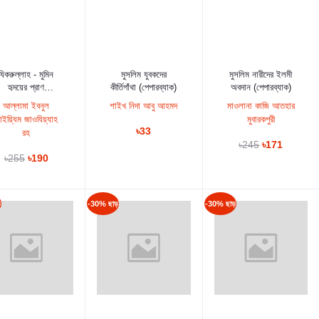
কার্টে যুক্ত করুন
কার্টে যুক্ত করুন
কার্টে যুক্ত করুন
যিকরুল্লাহ - মুমিন
মুসলিম যুবকদের
মুসলিম নারীদের ইলমী
হৃদয়ের প্রাণ
কীর্তিগাঁথা (পেপারব্যাক)
অবদান (পেপারব্যাক)
(পেপারব্যাক)
আল্লামা ইবনুল
শাইখ নিদা আবু আহমদ
মাওলানা কাজি আতহার
াইয়্যিম জাওযিয়্যাহ
মুবারকপুরী
৳33
রহ
৳245
৳171
৳255
৳190
ড়
-30% ছাড়
-30% ছাড়