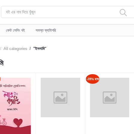
বেস্ট সেলিং বই
সমস্ত ক্যাটাগরি
All categories
"ইসলামি"
মি
ড়
-28% ছাড়