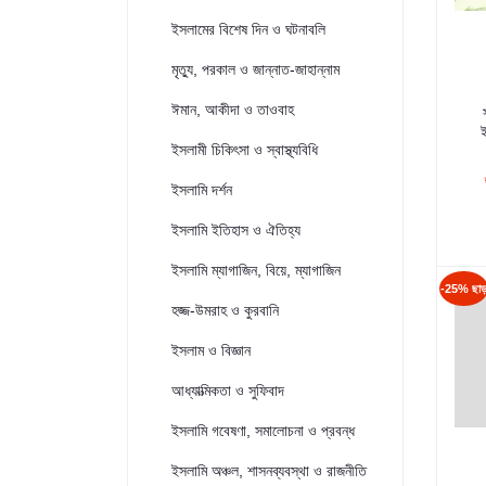
ইসলামের বিশেষ দিন ও ঘটনাবলি
মৃত্যু, পরকাল ও জান্নাত-জাহান্নাম
ঈমান, আকীদা ও তাওবাহ
ই
ইসলামী চিকিৎসা ও স্বাস্থ্যবিধি
ইসলামি দর্শন
ইসলামি ইতিহাস ও ঐতিহ্য
ইসলামি ম্যাগাজিন, বিয়ে, ম্যাগাজিন
-25% ছা
হজ্জ-উমরাহ ও কুরবানি
ইসলাম ও বিজ্ঞান
আধ্যাত্মিকতা ও সুফিবাদ
ইসলামি গবেষণা, সমালোচনা ও প্রবন্ধ
ইসলামি অঞ্চল, শাসনব্যবস্থা ও রাজনীতি