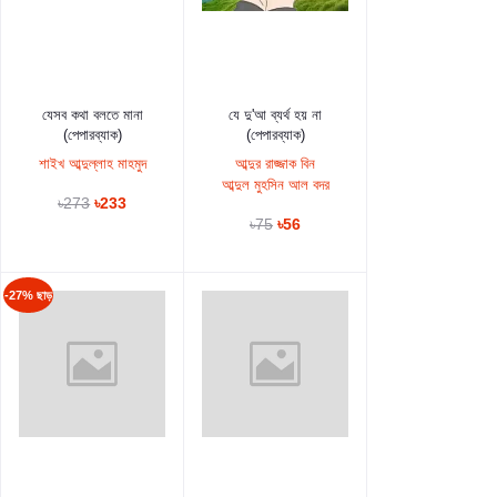
কার্টে যুক্ত করুন
কার্টে যুক্ত করুন
যেসব কথা বলতে মানা
যে দু'আ ব্যর্থ হয় না
(পেপারব্যাক)
(পেপারব্যাক)
শাইখ আব্দুল্লাহ মাহমুদ
আব্দুর রাজ্জাক বিন
আব্দুল মুহসিন আল বদর
৳273
৳233
৳75
৳56
-27% ছাড়