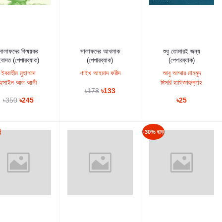
কার্টে যুক্ত করুন
কার্টে যুক্ত করুন
কার্টে যুক্ত করুন
সালাফদের বিস্ময়কর
সালাফদের আখলাক
শুধু তোমারই জন্য
বাদত (পেপারব্যাক)
(পেপারব্যাক)
(পেপারব্যাক)
ইবরাহীম মুহাম্মাদ
শাইখ আহমাদ ফরীদ
আবু আম্মার মাহমুদ
হুসাইন আল আলী
মিসরি হাফিজাহুল্লাহ
৳178
৳133
৳350
৳245
৳25
ড়
-30% ছাড়