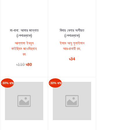
কার্টে যুক্ত করুন
কার্টে যুক্ত করুন
মা-বাবা: আমার জান্নাত
বিদায় বেলার অসীয়ত
(পেপারব্যাক)
(পেপারব্যাক)
আল্লামা ইবনুল
ইমাম আবু সুলাইমান
কাইয়্যিম জাওযিয়্যাহ
আর-রাবায়ী রহ.
রহ
৳34
৳110
৳80
-30% ছাড়
-30% ছাড়