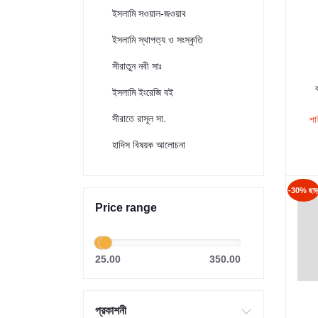
ইসলামি সওয়াল-জওয়াব
ইসলামি স্থাপত্য ও সংস্কৃতি
সীরাতুন নবী সাঃ
ইসলামি ইংরেজি বই
সীরাতে রাসূল সা.
শা
হাদিস বিষয়ক আলোচনা
-30% ছা
Price range
25.00
350.00
প্রকাশনী