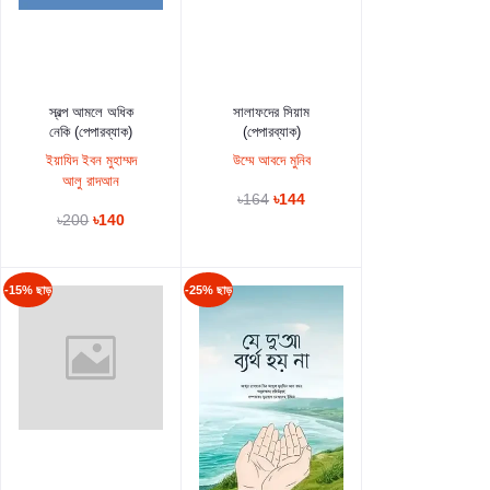
কার্টে যুক্ত করুন
কার্টে যুক্ত করুন
স্বল্প আমলে অধিক
সালাফদের সিয়াম
নেকি (পেপারব্যাক)
(পেপারব্যাক)
ইয়াযিদ ইবন মুহাম্মদ
উম্মে আবদে মুনিব
আলু রাদআন
৳164
৳144
৳200
৳140
-15% ছাড়
-25% ছাড়