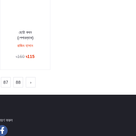
কার্টে যুক্ত করুন
ছোট্ট কথন
(পেপারব্যাক)
রাজিব হাসান
৳160
৳115
87
88
›
সরণ করুন