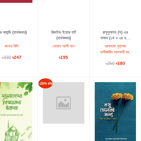
কার্টে যুক্ত করুন
কার্টে যুক্ত করুন
কার্টে যুক্ত করুন
ভ ক্যান্ডি (হার্ডকভার)
রিভাইভ ইয়োর হার্ট
রাসুলুল্লাহ (স) এর
(হার্ডকভার)
নামায (১ম ও ২য় খণ্ড
একত্রে) (হার্ডকভার)
জাফর বিপি
নোমান আলী খান
আল্লামা মুহাম্মদ
নাসীরুদ্দীন আলবানী রহ.
৳330
৳247
৳195
৳250
৳180
ড়
-25% ছাড়