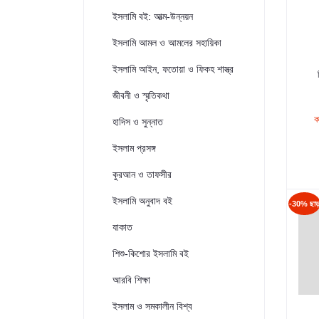
ইসলামি বই: আত্ম-উন্নয়ন
ইসলামি আমল ও আমলের সহায়িকা
ইসলামি আইন, ফতোয়া ও ফিকহ শাস্ত্র
জীবনী ও স্মৃতিকথা
ক
হাদিস ও সুন্নাত
ইসলাম প্রসঙ্গ
কুরআন ও তাফসীর
ইসলামি অনুবাদ বই
-30% ছা
যাকাত
শিশু-কিশোর ইসলামি বই
আরবি শিক্ষা
ইসলাম ও সমকালীন বিশ্ব