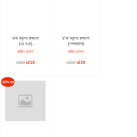
কার্টে যুক্ত করুন
কার্টে যুক্ত করুন
দুআ কবুলের গল্পগুলো
দু’আ কবুলের গল্পগুলো
(২য় খণ্ড)
(পেপারব্যাক)
(পেপারব্যাক)
রাজিব হাসান
রাজিব হাসান
৳300
৳210
৳300
৳210
-28% ছাড়