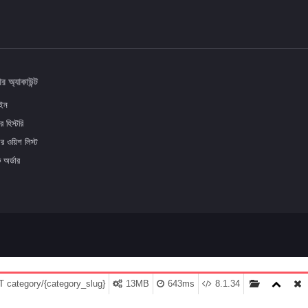
র অ্যাকাউন্ট
ইন
র হিস্টরি
র ওয়িশ লিস্ট
ক অর্ডার
 category/{category_slug}
13MB
643ms
8.1.34