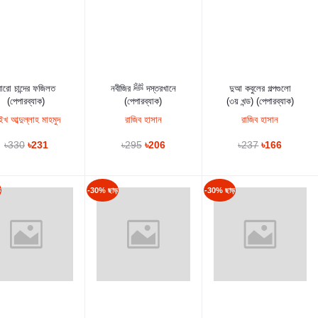
কার্টে যুক্ত করুন
কার্টে যুক্ত করুন
কার্টে যুক্ত করুন
বারো চান্দের ফজিলত
নবীজির ﷺ দস্তরখানে
দুআ কবুলের গল্পগুলো
(পেপারব্যাক)
(পেপারব্যাক)
(৩য় খন্ড) (পেপারব্যাক)
ইখ আব্দুল্লাহ মাহমুদ
রাজিব হাসান
রাজিব হাসান
৳330
৳231
৳295
৳206
৳237
৳166
ড়
-30% ছাড়
-30% ছাড়