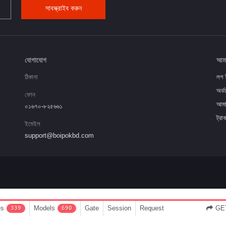
সাবস্ক্রাইব করুন
যোগাযোগ
আমা
ঠিকানা
লগ 
অর্ডা
ফোন
আমা
০১৬৭০-৮২৫৬৬১
ট্রা
ইমেইল
support@boipokbd.com
es
Models
Gate
Session
Request
GET
339
690