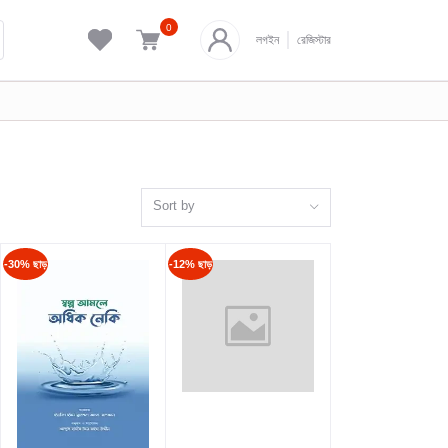
0
লগইন
রেজিস্টার
Sort by
-30% ছাড়
-12% ছাড়