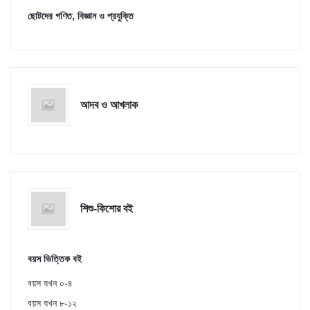
ছোটদের গণিত, বিজ্ঞান ও প্রযুক্তি
আদব ও আখলাক
শিশু-কিশোর বই
বয়স ভিত্তিক বই
বয়স যখন ০-৪
বয়স যখন ৮-১২