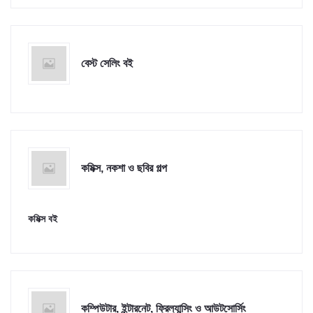
বেস্ট সেলিং বই
কমিক্স, নকশা ও ছবির গল্প
কমিক্স বই
কম্পিউটার, ইন্টারনেট, ফ্রিল্যান্সিং ও আউটসোর্সিং