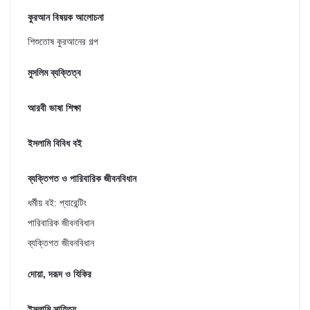
কুরআন বিষয়ক আলোচনা
শিশুতোষ কুরআনের গল্প
মুসলিম ব্যক্তিত্ব
আরবী ভাষা শিক্ষা
ইসলামি বিবিধ বই
ব্যক্তিগত ও পারিবারিক জীবনবিধান
ধর্মীয় বই: প্যারেন্টিং
পারিবারিক জীবনবিধান
ব্যক্তিগত জীবনবিধান
দোয়া, দরূদ ও যিকির
ইসলামি সাহিত্য