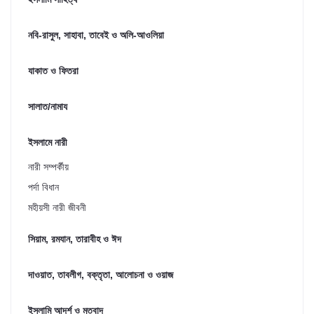
নবি-রাসুল, সাহাবা, তাবেই ও অলি-আওলিয়া
যাকাত ও ফিতরা
সালাত/নামায
ইসলামে নারী
নারী সম্পর্কীয়
পর্দা বিধান
মহীয়সী নারী জীবনী
সিয়াম, রমযান, তারাবীহ ও ঈদ
দাওয়াত, তাবলীগ, বক্তৃতা, আলোচনা ও ওয়াজ
ইসলামি আদর্শ ও মতবাদ