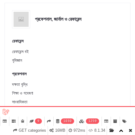
প্রফেশনাল, জার্নাল ও রেফারেন্স
রেফারেন্স
রেফারেন্স বই
নৃবিজ্ঞান
প্রফেশনাল
দক্ষতা বৃদ্ধি
শিক্ষা ও গবেষণা
সাংবাদিকতা
9
1030
1259
GET categories
16MB
972ms
8.1.34
Home
Categories
Cart (
0
)
Notifications
My Account