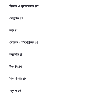
থ্রিলার ও অ্যাডভেঞ্চার গল্প
রোমান্টিক গল্প
রম্য গল্প
ভৌতিক ও অতিপ্রাকৃত গল্প
সমকালীন গল্প
ইসলামি গল্প
শিশু-কিশোর গল্প
অনুবাদ গল্প