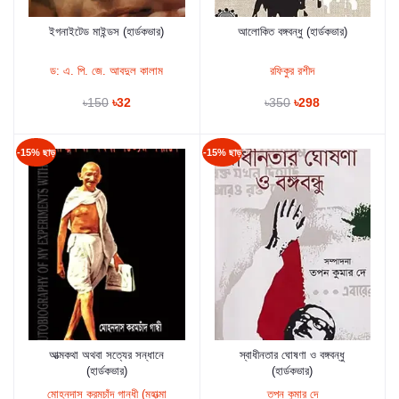
ইগনাইটেড মাইন্ডস (হার্ডকভার)
আলোকিত বঙ্গবন্ধু (হার্ডকভার)
কার্টে যুক্ত করুন
কার্টে যুক্ত করুন
ড: এ. পি. জে. আবদুল কালাম
রফিকুর রশীদ
৳150
৳32
৳350
৳298
-15% ছাড়
-15% ছাড়
আত্মকথা অথবা সত্যের সন্ধানে
স্বাধীনতার ঘোষণা ও বঙ্গবন্ধু
কার্টে যুক্ত করুন
কার্টে যুক্ত করুন
(হার্ডকভার)
(হার্ডকভার)
মোহনদাস করমচাঁদ গান্ধী (মহাত্মা
তপন কুমার দে