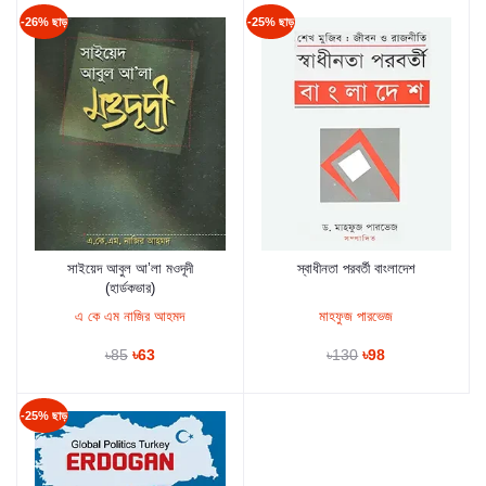
-26% ছাড়
-25% ছাড়
সাইয়েদ আবুল আ’লা মওদূদী
স্বাধীনতা পরবর্তী বাংলাদেশ
কার্টে যুক্ত করুন
কার্টে যুক্ত করুন
(হার্ডকভার)
এ কে এম নাজির আহমদ
মাহফুজ পারভেজ
৳85
৳63
৳130
৳98
-25% ছাড়