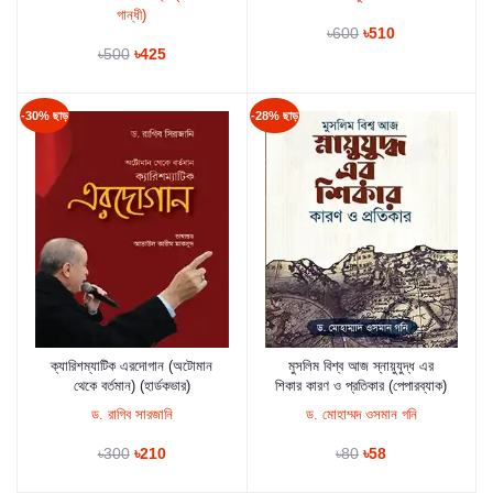
গান্ধী)
৳600
৳510
৳500
৳425
-30% ছাড়
-28% ছাড়
ক্যারিশম্যাটিক এরদোগান (অটোমান
মুসলিম বিশ্ব আজ স্নায়ুযুদ্ধ এর
কার্টে যুক্ত করুন
কার্টে যুক্ত করুন
থেকে বর্তমান) (হার্ডকভার)
শিকার কারণ ও প্রতিকার (পেপারব্যাক)
ড. রাগিব সারজানি
ড. মোহাম্মদ ওসমান গনি
৳300
৳210
৳80
৳58