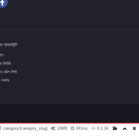
র অ্যাকাউন্ট
ইন
র হিস্টরি
র ওয়িশ লিস্ট
ক অর্ডার
 category/{category_slug}
10MB
341ms
8.1.34