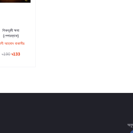
কার্টে যুক্ত করুন
শিকলবন্দী ক্ষমা
(পেপারব্যাক)
লী আহমাদ বাকাসীর
৳190
৳133
অনু