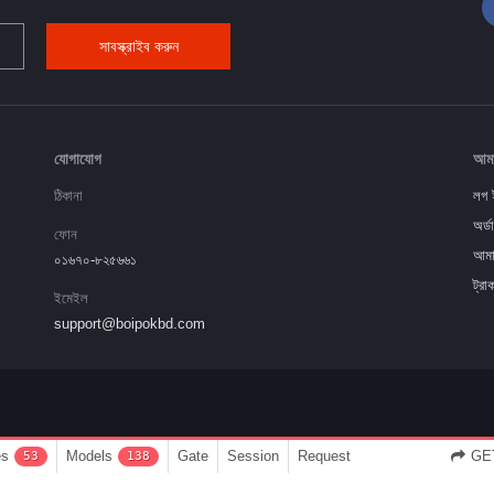
সাবস্ক্রাইব করুন
যোগাযোগ
আমা
ঠিকানা
লগ 
অর্ডা
ফোন
আমা
০১৬৭০-৮২৫৬৬১
ট্রা
ইমেইল
support@boipokbd.com
es
Models
Gate
Session
Request
GET
53
138