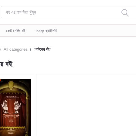
বেস্ট সেলিং বই
সমস্ত ক্যাটাগরি
All categories
"নাটকের বই"
ের বই
ড়