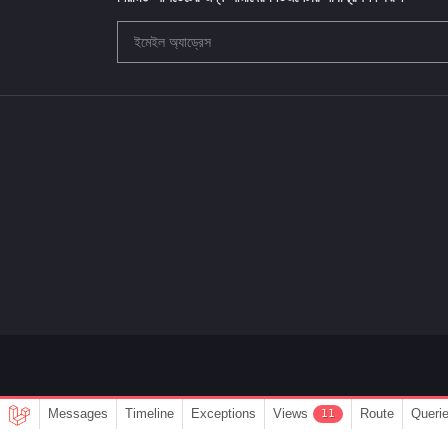
Messages
Timeline
Exceptions
Views
Route
Queri
11