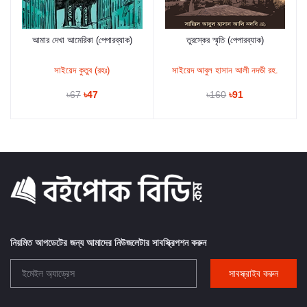
আমার দেখা আমেরিকা (পেপারব্যাক)
তুরস্কের স্মৃতি (পেপারব্যাক)
কার্টে যুক্ত করুন
কার্টে যুক্ত করুন
সাইয়েদ কুতুব (রহঃ)
সাইয়েদ আবুল হাসান আলী নদভী রহ.
৳67
৳47
৳160
৳91
নিয়মিত আপডেটের জন্য আমাদের নিউজলেটার সাবস্ক্রিপশন করুন
সাবস্ক্রাইব করুন