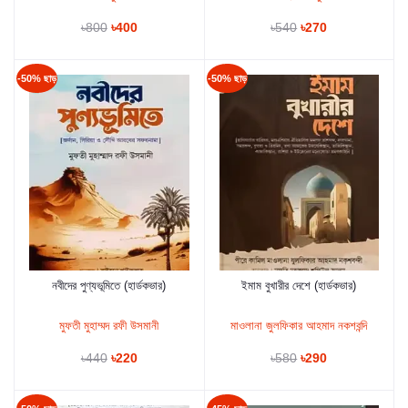
৳800
৳400
৳540
৳270
-50% ছাড়
-50% ছাড়
নবীদের পুণ্যভূমিতে (হার্ডকভার)
ইমাম বুখারীর দেশে (হার্ডকভার)
কার্টে যুক্ত করুন
কার্টে যুক্ত করুন
মুফতী মুহাম্মদ রফী উসমানী
মাওলানা জুলফিকার আহমাদ নকশবন্দি
৳440
৳220
৳580
৳290