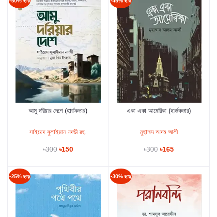
-50% ছাড়
-45% ছাড়
আমু দরিয়ার দেশে (হার্ডকভার)
একা একা আমেরিকা (হার্ডকভার)
কার্টে যুক্ত করুন
কার্টে যুক্ত করুন
সাইয়েদ সুলাইমান নদভী রহ.
মুহাম্মদ আদম আলী
৳300
৳150
৳300
৳165
-25% ছাড়
-30% ছাড়