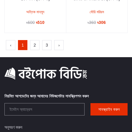
অন্তিক মাহমুদ
মৌরি মরিয়ম
৳600
৳510
৳360
৳306
‹
1
2
3
›
নিয়মিত আপডেটের জন্য আমাদের নিউজলেটার সাবস্ক্রিপশন করুন
সাবস্ক্রাইব করুন
অনুসরণ করুন