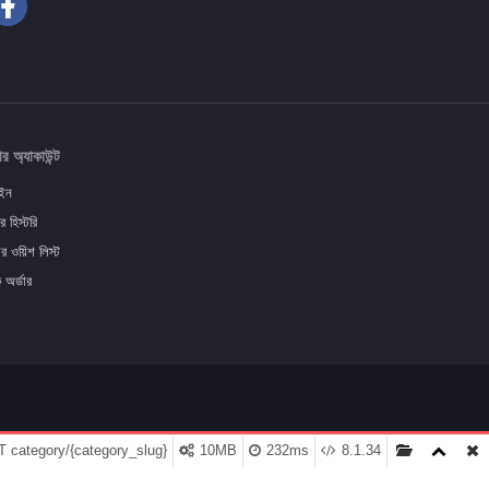
র অ্যাকাউন্ট
ইন
র হিস্টরি
র ওয়িশ লিস্ট
ক অর্ডার
 category/{category_slug}
10MB
232ms
8.1.34