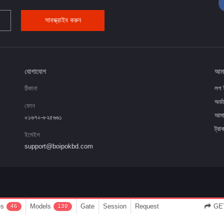
সাবস্ক্রাইব করুন
যোগাযোগ
আমা
ঠিকানা
লগ 
অর্ডা
ফোন
আমা
০১৬৭০-৮২৫৬৬১
ট্রা
ইমেইল
support@boipokbd.com
es
Models
Gate
Session
Request
GET
46
130