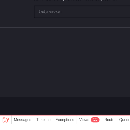
Messages
Timeline
Exceptions
Views
Route
Queri
11