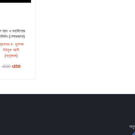
কার্টে যুক্ত করুন
গ ব্যাং ও মহাবিশ্বের
বির্ভাব (পেপারব্যাক)
প্রফেসর ড. মুহাম্মদ
ইউসুফ আলী
(অনুবাদক)
৳500
৳350
অনু