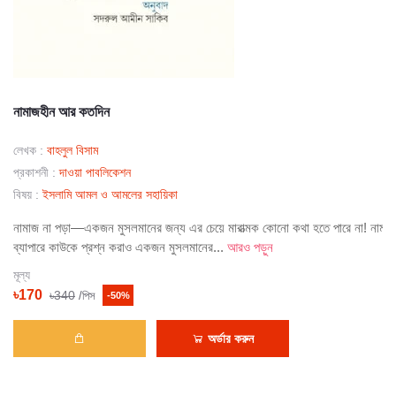
নামাজহীন আর কতদিন
লেখক :
বাহলুল বিসাম
প্রকাশনী :
দাওয়া পাবলিকেশন
বিষয় :
ইসলামি আমল ও আমলের সহায়িকা
নামাজ না পড়া—একজন মুসলমানের জন্য এর চেয়ে মারাত্মক কোনো কথা হতে পারে না! নামা
ব্যাপারে কাউকে প্রশ্ন করাও একজন মুসলমানের...
আরও পড়ুন
মূল্য
৳170
৳340
/পিস
-50%
অর্ডার করুন