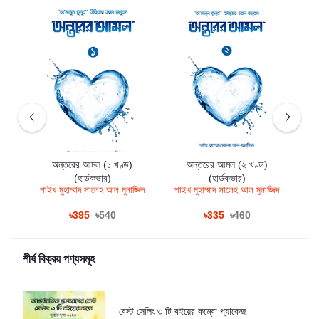
অন্তরের আমল (১ খণ্ড)
অন্তরের আমল (২ খণ্ড)
(হার্ডকভার)
(হার্ডকভার)
িম
শাইখ মুহাম্মাদ সালেহ আল মুনাজ্জিদ
শাইখ মুহাম্মাদ সালেহ আল মুনাজ্জিদ
শ
৳395
৳540
৳335
৳460
শীর্ষ বিক্রয় পণ্যসমূহ
বেস্ট সেলিং ৩ টি বইয়ের কম্বো প্যাকেজ