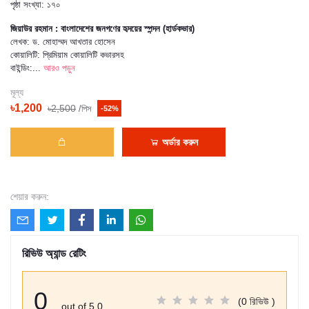
পৃষ্ঠা সংখ্যা: ১৭০
জিয়াউর রহমান : বাংলাদেশের জনগণের হৃদয়ের স্পন্দন (হার্ডকভার)
লেখক: ড. মোহাম্মদ আখতার হোসেন
কোয়ালিটি: প্রিমিয়াম কোয়ালিটি কভারসহ
বাইন্ডিং:...
আরও পড়ুন
মূল্য
৳1,200
৳2,500
/পিস
-52%
অর্ডার করুন
শেয়ার করুন:
রিভিউ অ্যান্ড রেটিং
0
(0 রিভিউ )
out of 5.0