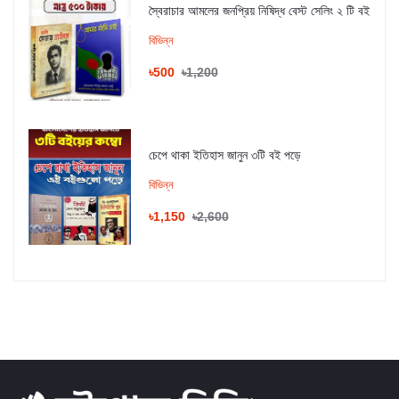
স্বৈরাচার আমলের জনপ্রিয় নিষিদ্ধ বেস্ট সেলিং ২ টি বই
বিভিন্ন
৳500
৳1,200
চেপে থাকা ইতিহাস জানুন ৩টি বই পড়ে
বিভিন্ন
৳1,150
৳2,600