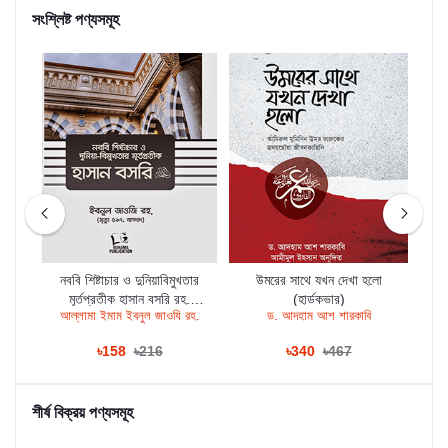
সংশ্লিষ্ট পণ্যসমূহ
)
নববি শিষ্টাচার ও দুনিয়াবিমুখতার
উমরের সাথে যখন দেখা হলো
চা
মূর্তপ্রতীক হাসান বসরি রহ.
(হার্ডকভার)
াবি
আল্লামা ইমাম ইবনুল জাওযি রহ.
ড. আদহাম আশ শারকাবি
আবু
(হার্ডকভার)
৳158
৳216
৳340
৳467
শীর্ষ বিক্রয় পণ্যসমূহ