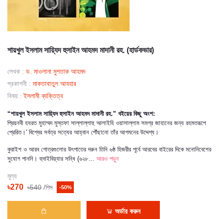
শায়খুল ইসলাম সায়্যিদ হুসাইন আহমদ মাদানী রহ. (হার্ডকভার)
লেখক :
ড. মাওলানা মুশতাক আহমদ
প্রকাশনী :
মাকতাবাতুল আযহার
বিষয় :
ইসলামী ব্যক্তিত্ব
“শায়খুল ইসলাম সায়্যিদ হুসাইন আহমদ মাদানী রহ.” বইয়ের কিছু অংশ:
প্রিয়নবী হযরত মুহাম্মদ মুস্তফা সাল্লাল্লাহু আলাইহি ওয়াসাল্লাম সমগ্র জাহানের জন্য রহমতরূপে
প্রেরিত।' বিশ্বের সর্বত্র সত্যের আহ্বান পৌঁছানো তাঁর আগমনের উদ্দেশ্য।
কুরাইশ ও আরব গোত্রগুলোর উৎপাতের দরুন তিনি ৬ষ্ঠ হিজরীর পূর্বে আরবের বাইরের দিকে মনোনিবেশের
সুযোগ পাননি। হুদাইবিয়্যার সন্ধি (৬২৮...
আরও পড়ুন
মূল্য
৳270
৳540
/পিস
-50%
অর্ডার করুন