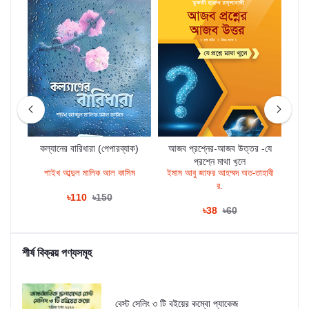
মানিক
কল্যানের বারিধারা (পেপারব্যাক)
আজব প্রশ্নের-আজব উত্তর -যে
আ
প্রশ্নে মাথা খুলে
ী
শাইখ আব্দুল মালিক আল কাসিম
ইমাম আবু জাফর আহম্মদ অত-তাহাবী
আব
র.
৳110
৳150
৳38
৳60
শীর্ষ বিক্রয় পণ্যসমূহ
বেস্ট সেলিং ৩ টি বইয়ের কম্বো প্যাকেজ