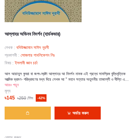
আল্লাহর অভিনব নিদর্শন (হার্ডকভার)
লেখক :
বদিউজ্জামান সাঈদ নূরসী
প্রকাশনী :
সোজলার পাবলিকেশন লিঃ
বিষয় :
ইসলামী জ্ঞান চর্চা
আল আয়াতুল কুবরা বা জগৎ-স্রষ্টা আল্লাহর আ নিদর্শন নামক এই গ্রন্থে সামগ্রিক বুদ্ধিবৃত্তিক
আত্মিক ভ্রমণ- পরিভ্রমণের মধ্য দিয়ে লেখক আ " মহান সত্তার অতুলনীয় তাজাল্লী ও দীপ্তি এ...
আরও পড়ুন
মূল্য
৳145
৳250
/পিস
-42%
অর্ডার করুন
শেয়ার করুন: