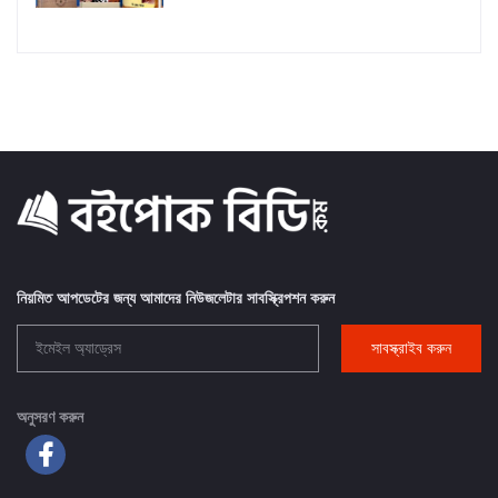
নিয়মিত আপডেটের জন্য আমাদের নিউজলেটার সাবস্ক্রিপশন করুন
সাবস্ক্রাইব করুন
অনুসরণ করুন