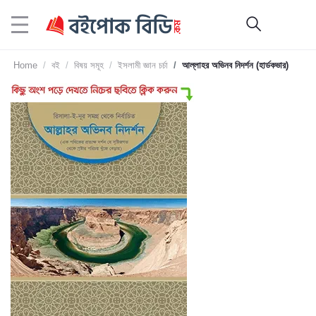
Home
বই
বিষয় সমূহ
ইসলামী জ্ঞান চর্চা
আল্লাহর অভিনব নিদর্শন (হার্ডকভার)