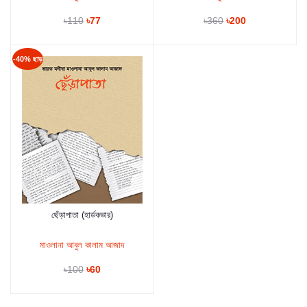
৳110
৳77
৳360
৳200
-40% ছাড়
ছেঁড়াপাতা (হার্ডকভার)
কার্টে যুক্ত করুন
মাওলানা আবুল কালাম আজাদ
৳100
৳60