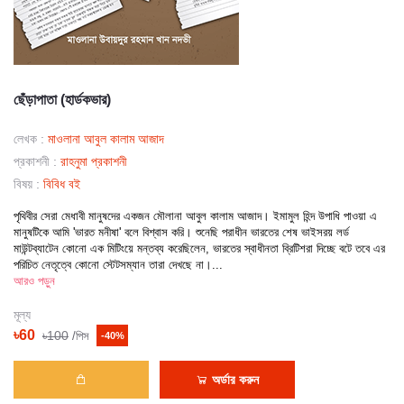
ছেঁড়াপাতা (হার্ডকভার)
লেখক :
মাওলানা আবুল কালাম আজাদ
প্রকাশনী :
রাহনুমা প্রকাশনী
বিষয় :
বিবিধ বই
পৃথিবীর সেরা মেধাবী মানুষদের একজন মৌলানা আবুল কালাম আজাদ। ইমামুল হিন্দ উপাধি পাওয়া এ 
মানুষটিকে আমি 'ভারত মনীষা' বলে বিশ্বাস করি। শুনেছি পরাধীন ভারতের শেষ ভাইসরয় লর্ড 
মাউন্টব্যাটেন কোনো এক মিটিংয়ে মন্তব্য করেছিলেন, ভারতের স্বাধীনতা ব্রিটিশরা দিচ্ছে বটে তবে এর 
পরিচিত নেতৃত্বে কোনো স্টেটসম্যান তারা দেখছে না।...                                            
আরও পড়ুন

মূল্য
৳60
৳100
/পিস
-40%
অর্ডার করুন