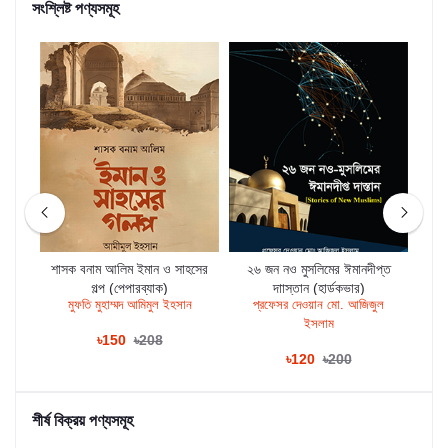
সংশ্লিষ্ট পণ্যসমূহ
প্ত
শাসক বনাম আলিম ইমান ও সাহসের
২৬ জন নও মুসলিমের ঈমানদীপ্ত
কভার)
গল্প (পেপারব্যাক)
দাাস্তান (হার্ডকভার)
নওমু
মুফতি মুহাম্মদ আমিমুল ইহসান
প্রফেসর দেওয়ান মো. আজিজুল
মা
ইসলাম
৳150
৳208
৳120
৳200
শীর্ষ বিক্রয় পণ্যসমূহ