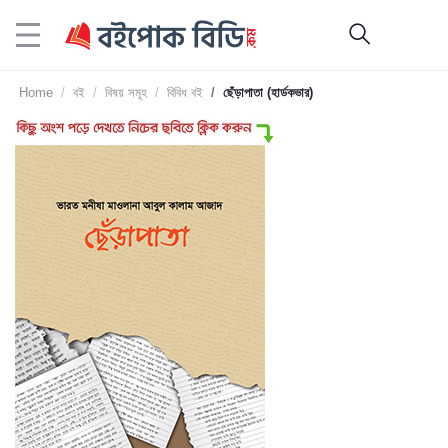
Home
বই
বিষয় সমূহ
বিবিধ বই
ছেঁড়াপাতা (হার্ডকভার)