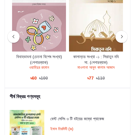
?
বিবাহভাবনা (চেতনা বিশেষ সংখ্যা)
কালান্তর সংখ্যা -১ : সিরাতুন নবি
ক
(পেপারব্যাক)
সা. (পেপারব্যাক)
ওয়াহিদুর রহমান
মাওলানা আবুল কালাম আজাদ
৳60
৳100
৳77
৳110
শীর্ষ বিক্রয় পণ্যসমূহ
বেস্ট সেলিং ৩ টি বইয়ের কম্বো প্যাকেজ
ইমাম তিরমিযী (রঃ)