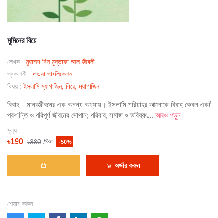
মুমিনের বিয়ে
লেখক :
মুহাম্মদ বিন মুস্তাফা আল জীবলী
প্রকাশনী :
দাওয়া পাবলিকেশন
বিষয় :
ইসলামি ম্যাগাজিন, বিয়ে, ম্যাগাজিন
বিবাহ—মানবজীবনের এক অনন্য অধ্যায়। ইসলামি শরিয়াহর আলোকে বিবাহ কেবল একটি সা
প্রশান্তি ও পরিপূর্ণ জীবনের সোপান; পরিবার, সমাজ ও ভবিষ্যৎ...
আরও পড়ুন
মূল্য
৳190
৳380
/পিস
-50%
অর্ডার করুন
শেয়ার করুন: