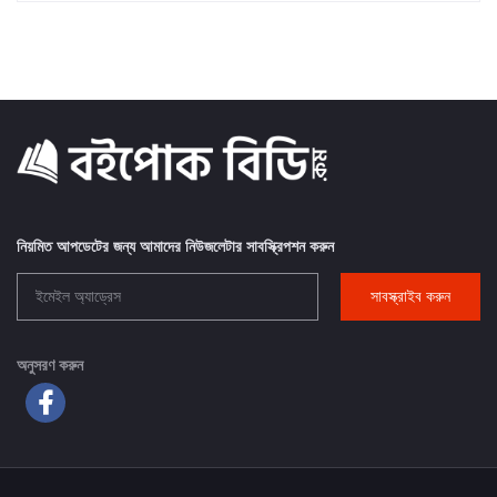
নিয়মিত আপডেটের জন্য আমাদের নিউজলেটার সাবস্ক্রিপশন করুন
সাবস্ক্রাইব করুন
অনুসরণ করুন