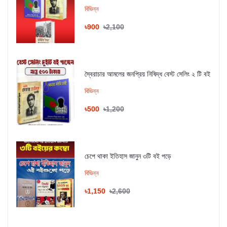
বিভিন্ন
৳900
৳2,100
স্বৈরাচার আমলের জনপ্রিয় নিষিদ্ধ বেস্ট সেলিং ২ টি বই
বিভিন্ন
৳500
৳1,200
চেপে থাকা ইতিহাস জানুন ৩টি বই পড়ে
বিভিন্ন
৳1,150
৳2,600