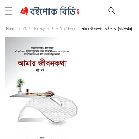
Home
বই
বিষয় সমূহ
ইসলামী ব্যক্তিত্ব
আমার জীবনকথা - ৬ষ্ঠ খণ্ড (হার্ডকভার)