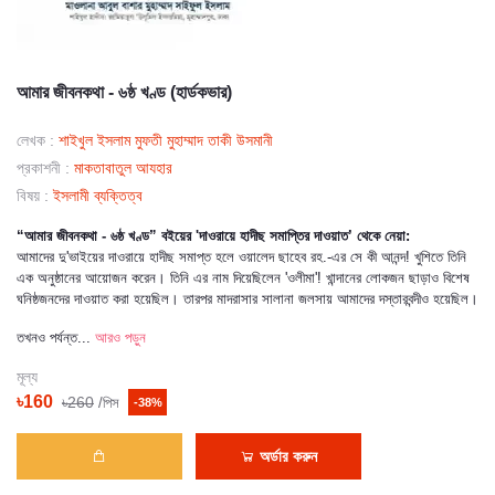
আমার জীবনকথা - ৬ষ্ঠ খণ্ড (হার্ডকভার)
লেখক :
শাইখুল ইসলাম মুফতী মুহাম্মাদ তাকী উসমানী
প্রকাশনী :
মাকতাবাতুল আযহার
বিষয় :
ইসলামী ব্যক্তিত্ব
“আমার জীবনকথা - ৬ষ্ঠ খণ্ড” বইয়ের 'দাওরায়ে হাদীছ সমাপ্তির দাওয়াত’ থেকে নেয়া:
আমাদের দু'ভাইয়ের দাওরায়ে হাদীছ সমাপ্ত হলে ওয়ালেদ ছাহেব রহ.-এর সে কী আনন্দ! খুশিতে তিনি
এক অনুষ্ঠানের আয়োজন করেন। তিনি এর নাম দিয়েছিলেন 'ওলীমা'! খান্দানের লোকজন ছাড়াও বিশেষ
ঘনিষ্ঠজনদের দাওয়াত করা হয়েছিল। তারপর মাদরাসার সালানা জলসায় আমাদের দস্তারবন্দীও হয়েছিল।
তখনও পর্যন্ত...
আরও পড়ুন
মূল্য
৳160
৳260
/পিস
-38%
অর্ডার করুন