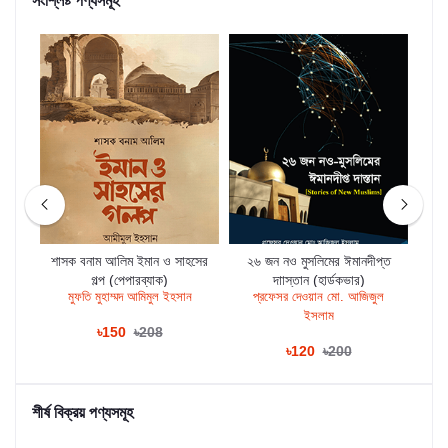
সংশ্লিষ্ট পণ্যসমূহ
শাসক বনাম আলিম ইমান ও সাহসের
২৬ জন নও মুসলিমের ঈমানদীপ্ত
গল্প (পেপারব্যাক)
দাাস্তান (হার্ডকভার)
নওমু
মুফতি মুহাম্মদ আমিমুল ইহসান
প্রফেসর দেওয়ান মো. আজিজুল
মা
ইসলাম
৳150
৳208
৳120
৳200
শীর্ষ বিক্রয় পণ্যসমূহ