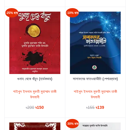
-25% ছাড়
-10% ছাড়
গুনাহ থেকে বাঁচুন (হার্ডকভার)
সালাফদের ফাতওয়াভীতি (পেপারব্যাক)
কার্টে যুক্ত করুন
কার্টে যুক্ত করুন
শাইখুল ইসলাম মুফতী মুহাম্মাদ তাকী
শাইখুল ইসলাম মুফতী মুহাম্মাদ তাকী
উসমানী
উসমানী
৳200
৳150
৳155
৳139
-30% ছাড়