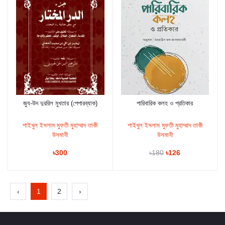
জুয-উদ দুররিল মুখতার (পেপারব্যাক)
পারিবারিক কলহ ও প্রতিকার
কার্টে যুক্ত করুন
কার্টে যুক্ত করুন
শাইখুল ইসলাম মুফতী মুহাম্মাদ তাকী
শাইখুল ইসলাম মুফতী মুহাম্মাদ তাকী
উসমানী
উসমানী
৳300
৳180
৳126
‹
1
2
›