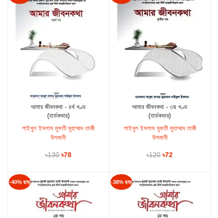
আমার জীবনকথা - ৪র্থ খণ্ড
আমার জীবনকথা - ৩য় খণ্ড
কার্টে যুক্ত করুন
কার্টে যুক্ত করুন
(হার্ডকভার)
(হার্ডকভার)
শাইখুল ইসলাম মুফতী মুহাম্মাদ তাকী
শাইখুল ইসলাম মুফতী মুহাম্মাদ তাকী
উসমানী
উসমানী
৳130
৳78
৳120
৳72
-40% ছাড়
-38% ছাড়