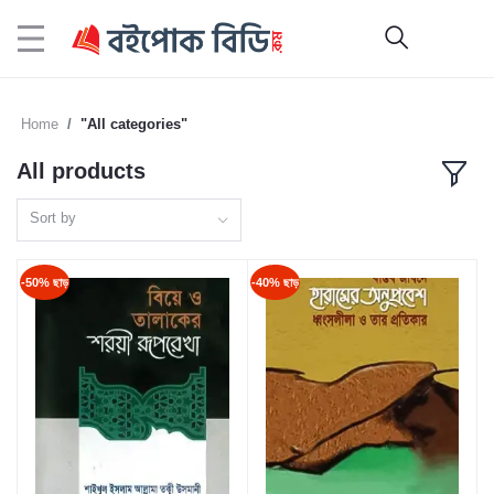
Home
"All categories"
All products
Sort by
-50% ছাড়
-40% ছাড়