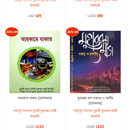
উসমানী
উসমানী
৳40
৳25
৳100
৳80
-50% ছাড়
-45% ছাড়
আহকামে যাকাত (হার্ডকভার)
মুহাররম মাস গুরুত্ব ও করণীয়
কার্টে যুক্ত করুন
কার্টে যুক্ত করুন
(হার্ডকভার)
শাইখুল ইসলাম মুফতী মুহাম্মাদ তাকী
শাইখুল ইসলাম মুফতী মুহাম্মাদ তাকী
উসমানী
উসমানী
৳220
৳110
৳240
৳132