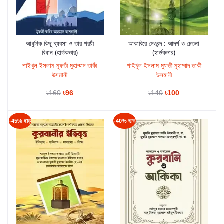
আধুনিক কিছু ব্যবসা ও তার শরয়ী
আকাবিরে দেওবন্দ : আদর্শ ও চেতনা
কার্টে যুক্ত করুন
কার্টে যুক্ত করুন
বিধান (হার্ডকভার)
(হার্ডকভার)
শাইখুল ইসলাম মুফতী মুহাম্মাদ তাকী
শাইখুল ইসলাম মুফতী মুহাম্মাদ তাকী
উসমানী
উসমানী
৳160
৳96
৳140
৳100
-45% ছাড়
-40% ছাড়